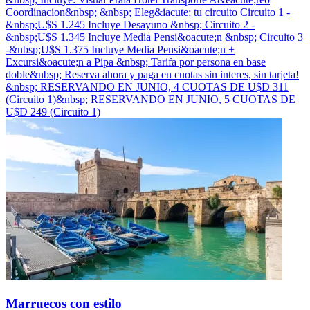
Coordinacion&nbsp; &nbsp; Eleg&iacute; tu circuito Circuito 1 -
&nbsp;U$S 1.245 Incluye Desayuno &nbsp; Circuito 2 -
&nbsp;U$S 1.345 Incluye Media Pensi&oacute;n &nbsp; Circuito 3
-&nbsp;U$S 1.375 Incluye Media Pensi&oacute;n +
Excursi&oacute;n a Pipa &nbsp; Tarifa por persona en base
doble&nbsp; Reserva ahora y paga en cuotas sin interes, sin tarjeta!
&nbsp; RESERVANDO EN JUNIO, 4 CUOTAS DE U$D 311
(Circuito 1)&nbsp; RESERVANDO EN JUNIO, 5 CUOTAS DE
U$D 249 (Circuito 1)
Marruecos con estilo