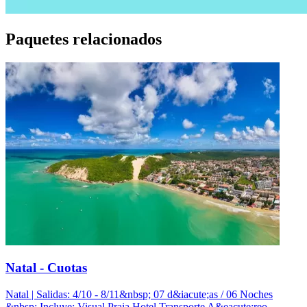
Paquetes relacionados
Natal - Cuotas
Natal | Salidas: 4/10 - 8/11&nbsp; 07 d&iacute;as / 06 Noches
&nbsp; Incluye: Visual Praia Hotel Transporte A&eacute;reo