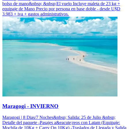
bolso de mano&nbsp; &nbsp;El vuelo Incluye maleta de 23 kg +
equipaje de Mano Precio por persona en base doble - desde U$D
3.983 + iva + gastos administrativos.
Maragogi - INVIERNO
Maragogi | 8 Dias/7 Noches&nbsp; Salida: 25 de Julio &nbsp;
Detalle del paquete -Pasajes a&eacute;reos con Latam (Equipaje:
Mochila de 10Kg + Carry On 10Kg) -Traslados de Llegada y Salida