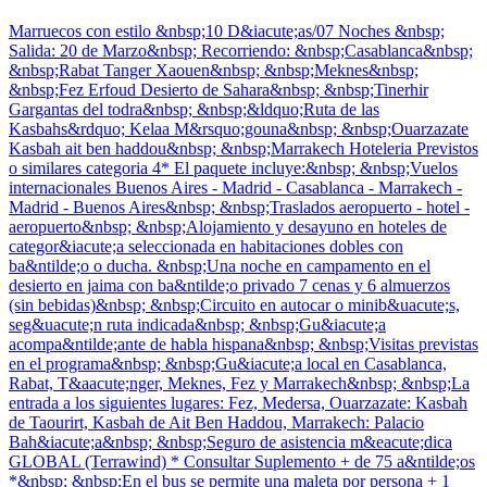
Marruecos con estilo &nbsp;10 D&iacute;as/07 Noches &nbsp;
Salida: 20 de Marzo&nbsp; Recorriendo: &nbsp;Casablanca&nbsp;
&nbsp;Rabat Tanger Xaouen&nbsp; &nbsp;Meknes&nbsp;
&nbsp;Fez Erfoud Desierto de Sahara&nbsp; &nbsp;Tinerhir
Gargantas del todra&nbsp; &nbsp;&ldquo;Ruta de las
Kasbahs&rdquo; Kelaa M&rsquo;gouna&nbsp; &nbsp;Ouarzazate
Kasbah ait ben haddou&nbsp; &nbsp;Marrakech Hoteleria Previstos
o similares categoria 4* El paquete incluye:&nbsp; &nbsp;Vuelos
internacionales Buenos Aires - Madrid - Casablanca - Marrakech -
Madrid - Buenos Aires&nbsp; &nbsp;Traslados aeropuerto - hotel -
aeropuerto&nbsp; &nbsp;Alojamiento y desayuno en hoteles de
categor&iacute;a seleccionada en habitaciones dobles con
ba&ntilde;o o ducha. &nbsp;Una noche en campamento en el
desierto en jaima con ba&ntilde;o privado 7 cenas y 6 almuerzos
(sin bebidas)&nbsp; &nbsp;Circuito en autocar o minib&uacute;s,
seg&uacute;n ruta indicada&nbsp; &nbsp;Gu&iacute;a
acompa&ntilde;ante de habla hispana&nbsp; &nbsp;Visitas previstas
en el programa&nbsp; &nbsp;Gu&iacute;a local en Casablanca,
Rabat, T&aacute;nger, Meknes, Fez y Marrakech&nbsp; &nbsp;La
entrada a los siguientes lugares: Fez, Medersa, Ouarzazate: Kasbah
de Taourirt, Kasbah de Ait Ben Haddou, Marrakech: Palacio
Bah&iacute;a&nbsp; &nbsp;Seguro de asistencia m&eacute;dica
GLOBAL (Terrawind) * Consultar Suplemento + de 75 a&ntilde;os
*&nbsp; &nbsp;En el bus se permite una maleta por persona + 1