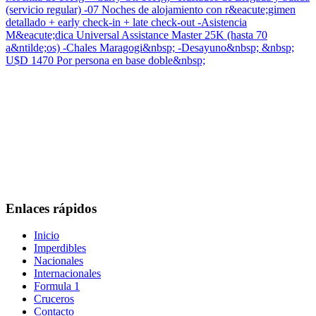
(servicio regular) -07 Noches de alojamiento con r&eacute;gimen
detallado + early check-in + late check-out -Asistencia
M&eacute;dica Universal Assistance Master 25K (hasta 70
a&ntilde;os) -Chales Maragogi&nbsp; -Desayuno&nbsp; &nbsp;
U$D 1470 Por persona en base doble&nbsp;
Enlaces rápidos
Inicio
Imperdibles
Nacionales
Internacionales
Formula 1
Cruceros
Contacto