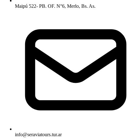
Maipú 522- PB. OF. N°6, Merlo, Bs. As.
info@seraviatours.tur.ar